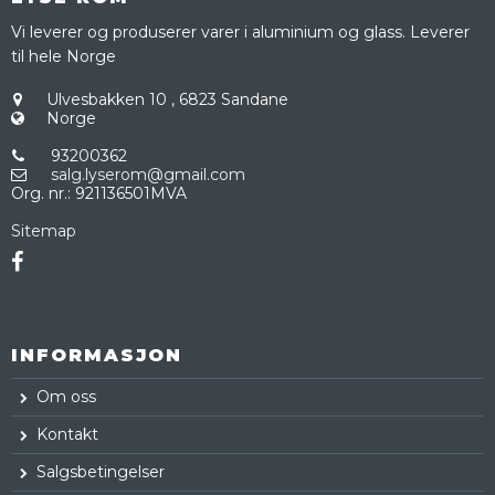
Vi leverer og produserer varer i aluminium og glass. Leverer
til hele Norge
Ulvesbakken 10
,
6823 Sandane
Norge
93200362
salg.lyserom@gmail.com
Org. nr.
:
921136501MVA
Sitemap
INFORMASJON
Om oss
Kontakt
Salgsbetingelser