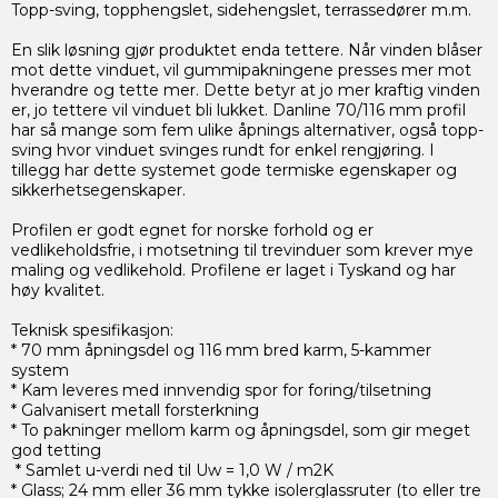
Topp-sving, topphengslet, sidehengslet, terrassedører m.m.
En slik løsning gjør produktet enda tettere. Når vinden blåser
mot dette vinduet, vil gummipakningene presses mer mot
hverandre og tette mer. Dette betyr at jo mer kraftig vinden
er, jo tettere vil vinduet bli lukket. Danline 70/116 mm profil
har så mange som fem ulike åpnings alternativer, også topp-
sving hvor vinduet svinges rundt for enkel rengjøring. I
tillegg har dette systemet gode termiske egenskaper og
sikkerhetsegenskaper.
Profilen er godt egnet for norske forhold og er
vedlikeholdsfrie, i motsetning til trevinduer som krever mye
maling og vedlikehold. Profilene er laget i Tyskand og har
høy kvalitet.
Teknisk spesifikasjon:
* 70 mm åpningsdel og 116 mm bred karm, 5-kammer
system
* Kam leveres med innvendig spor for foring/tilsetning
* Galvanisert metall forsterkning
* To pakninger mellom karm og åpningsdel, som gir meget
god tetting
* Samlet u-verdi ned til Uw = 1,0 W / m2K
* Glass; 24 mm eller 36 mm tykke isolerglassruter (to eller tre