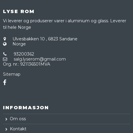
LYSE ROM
Vi leverer og produserer varer i aluminium og glass. Leverer
til hele Norge
Ulvesbakken 10
,
6823 Sandane
Norge
93200362
salg.lyserom@gmail.com
Org. nr.
:
921136501MVA
Sitemap
INFORMASJON
Om oss
Kontakt