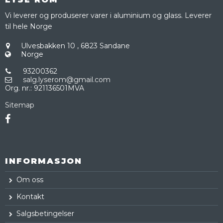
Vi leverer og produserer varer i aluminium og glass. Leverer
til hele Norge
Ulvesbakken 10
,
6823 Sandane
Norge
93200362
salg.lyserom@gmail.com
Org. nr.
:
921136501MVA
Sitemap
INFORMASJON
Om oss
Kontakt
Salgsbetingelser