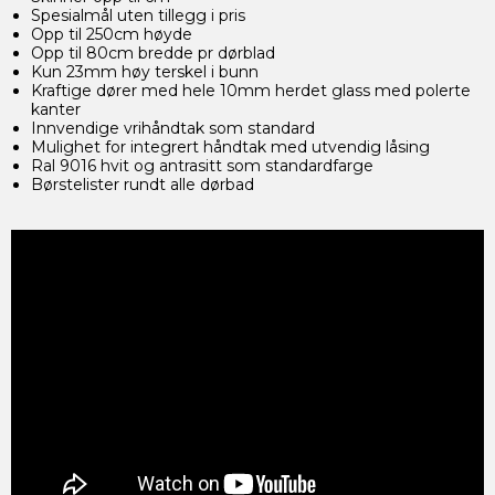
Spesialmål uten tillegg i pris
Opp til 250cm høyde
Opp til 80cm bredde pr dørblad
Kun 23mm høy terskel i bunn
Kraftige dører med hele 10mm herdet glass med polerte
kanter
Innvendige vrihåndtak som standard
Mulighet for integrert håndtak med utvendig låsing
Ral 9016 hvit og antrasitt som standardfarge
Børstelister rundt alle dørbad